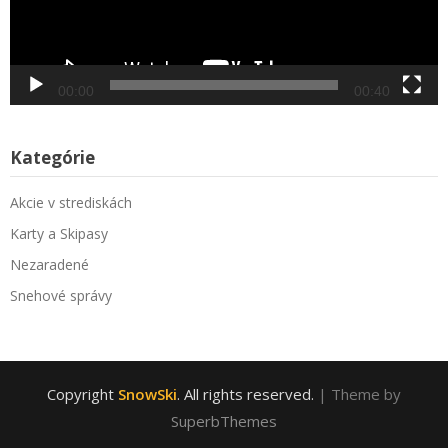
00:00
00:40
Kategórie
Akcie v strediskách
Karty a Skipasy
Nezaradené
Snehové správy
Copyright
SnowSki
. All rights reserved.
| Theme by
SuperbThemes