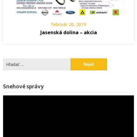
február 20, 2019
Jasenská dolina – akcia
Hľadať:
V
Snehové správy
p