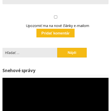
Upozorniť ma na nové články e-mailom
Hľadať:
V
Snehové správy
p