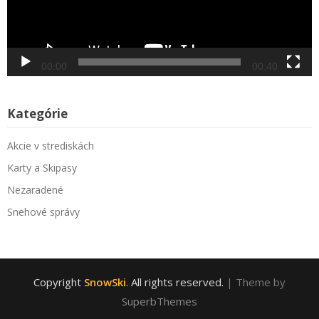
00:00
00:40
Kategórie
Akcie v strediskách
Karty a Skipasy
Nezaradené
Snehové správy
Copyright
SnowSki
. All rights reserved.
| Theme by
SuperbThemes