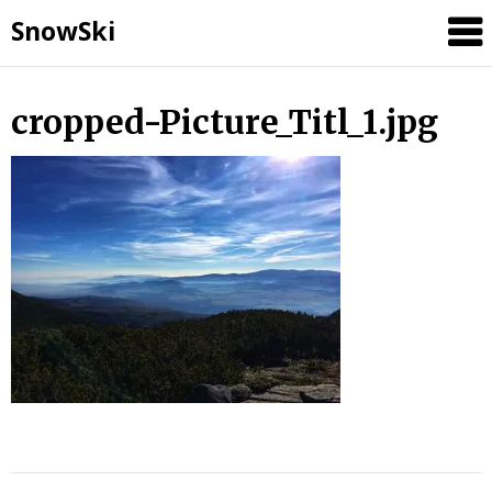
SnowSki
Skip
cropped-Picture_Titl_1.jpg
to
content