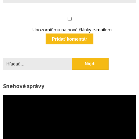
Upozorniť ma na nové články e-mailom
Hľadať:
V
Snehové správy
p