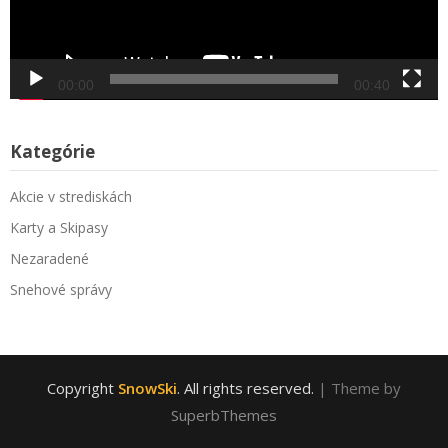
00:00
00:40
Kategórie
Akcie v strediskách
Karty a Skipasy
Nezaradené
Snehové správy
Copyright
SnowSki
. All rights reserved.
| Theme by
SuperbThemes