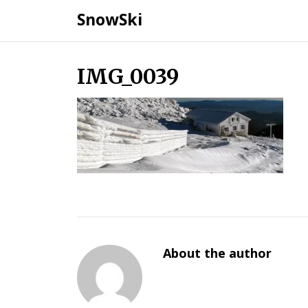
SnowSki
Skip
IMG_0039
to
content
About the author