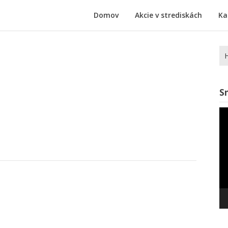
Domov
Akcie v strediskách
Ka
Hľ
S