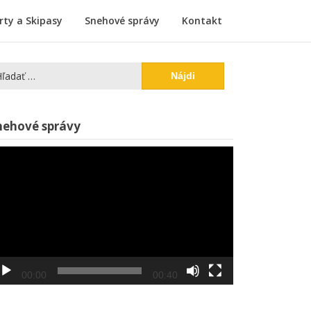
rty a Skipasy
Snehové správy
Kontakt
adať:
Video
nehové správy
prehrávač
00:00
00:40