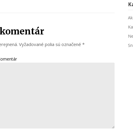
K
Ak
Ka
j komentár
Ne
erejnená.
Vyžadované polia sú označené
*
Sn
Komentár