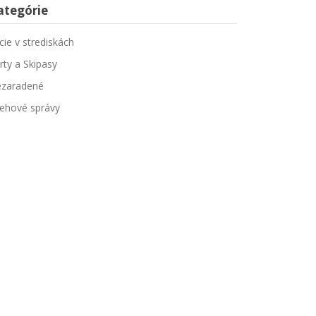
ategórie
cie v strediskách
rty a Skipasy
zaradené
ehové správy